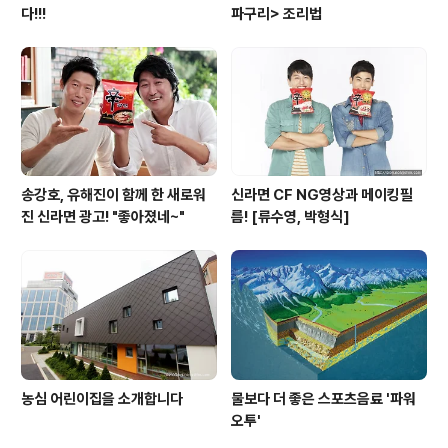
다!!!
파구리> 조리법
송강호, 유해진이 함께 한 새로워
신라면 CF NG영상과 메이킹필
진 신라면 광고! "좋아졌네~"
름! [류수영, 박형식]
농심 어린이집을 소개합니다
물보다 더 좋은 스포츠음료 '파워
오투'