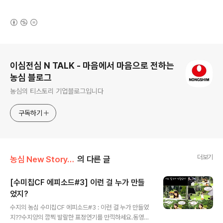
(새창열림)
로그 정보
이심전심 N TALK - 마음에서 마음으로 전하는
농심 블로그
농심의 티스토리 기업블로그입니다
구독하기
더보기
농심 New Story/Inside N
의 다른 글
[수미칩CF 에피소드#3] 이런 걸 누가 만들
었지?
글 내용
수지의 농심 수미칩CF 에피소드#3 : 이런 걸 누가 만들었
지??수지양의 깜찍 발랄한 표정연기를 만끽하세요.동영상