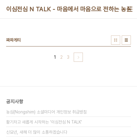
본문 바로가기
이심전심 N TALK - 마음에서 마음으로 전하는 농심 
짜파게티
1
2
3
공지사항
농심(Nongshim) 소셜미디어 개인정보 취급방침
활기차고 새롭게 시작하는 '이심전심 N TALK'
신묘년, 새해 더 많이 소통하겠습니다