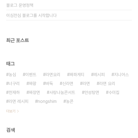
블로그 운영정책
이심전심 블로그를 시작합니다
최근 포스트
태그
농심
이벤트
라면요리
짜파게티
레시피
지니어스
너구리
짜왕
바둑
신라면
라면
라면 요리
천재하
짜장면
사랑나눔콘서트
안성탕면
수미칩
라면 레시피
nongshim
농콘
더보기
검색