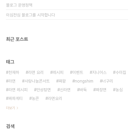
블로그 운영정책
이심전심 블로그를 시작합니다
최근 포스트
태그
천재하
라면 요리
레시피
이벤트
지니어스
수미칩
라면
사랑나눔콘서트
짜왕
nongshim
너구리
라면 레시피
안성탕면
신라면
바둑
짜장면
농심
짜파게티
농콘
라면요리
더보기
검색