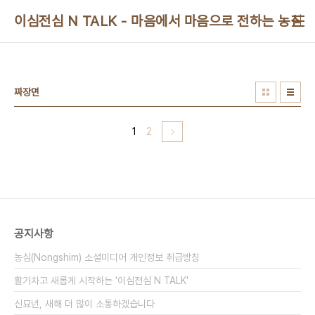
본문 바로가기
이심전심 N TALK - 마음에서 마음으로 전하는 농심 
짜장면
1
2
공지사항
농심(Nongshim) 소셜미디어 개인정보 취급방침
활기차고 새롭게 시작하는 '이심전심 N TALK'
신묘년, 새해 더 많이 소통하겠습니다