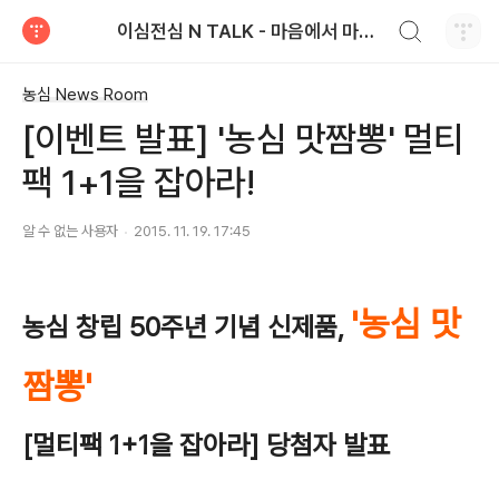
검색하기
이심전심 N TALK - 마음에서 마음으로 전하는 농심 블로그
티스토리
농심 News Room
[이벤트 발표] '농심 맛짬뽕' 멀티
팩 1+1을 잡아라!
알 수 없는 사용자
2015. 11. 19. 17:45
'농심 맛
농심 창립 50주년 기념 신제품,
짬뽕'
[멀티팩 1+1을 잡아라] 당첨자 발표