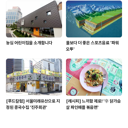
농심 어린이집을 소개합니다
물보다 더 좋은 스포츠음료 '파워
오투'
[푸드칼럼] 서울미래유산으로 지
[레시피] 느끼함 제로! '辛 닭가슴
정된 콩국수집 '진주회관'
살 파인애플 볶음면'