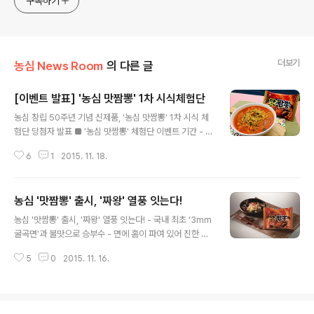
구독하기
더보기
농심 News Room
의 다른 글
[이벤트 발표] '농심 맛짬뽕' 1차 시식체험단
글 내용
농심 창립 50주년 기념 신제품, '농심 맛짬뽕' 1차 시식 체
험단 당첨자 발표 ■ '농심 맛짬뽕' 체험단 이벤트 기간 - 1
차 : 11/13(금)~11/17(화), 발표 18(수), 당첨인원 30명 -
6
1
2015. 11. 18.
2차 : 11/18(수)~11/22(일), 발표 23(월), 당첨인원 40명
- 3차 : 11/23(월)~11/25(수), 발표 26(목), 당첨인원 30
명 ■ '농심 맛짬뽕' 1차 시식 체험단 당첨자 (괄호 안은 전
농심 '맛짬뽕' 출시, '짜왕' 열풍 잇는다!
화번호 뒷자리) 강나나 (3005), 강연주 (4359), 강정훈
글 내용
(3573), 고영태 (8081), 구고은 (1777), 김준하 (9710),
농심 '맛짬뽕' 출시, '짜왕' 열풍 잇는다! - 국내 최초 '3mm
김지현 (2011), 김진하 (3598), 김현지 (2579), 미정김
굴곡면'과 불맛으로 승부수 - 면에 홈이 파여 있어 진한 짬
(3721), 신민경 (1052), 안정민 (6272), 엄진석 (807
뽕국물 잘 배어들어 짜왕의 빅히트로 라면시장에 활기를
6)..
5
0
2015. 11. 16.
불어 넣고 있는 농심은 16일 정통 중화풍 고급 짬뽕의 맛과
식감을 그대로 구현한 '농심 맛짬뽕'을 출시합니다. 농심은
중화풍 고급짬뽕의 맛을 제대로 살리기 위해 면발 개발에
주력해, 국내 최초 '3mm 굴곡면'을 선보입니다. 농심 맛짬