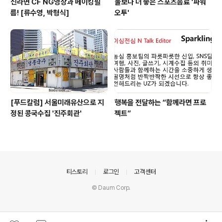
신라면 CF NG영상과 메이킹필
물보다 더 좋은 스포츠음료 '파워
름! [류수영, 박형식]
오투'
[푸드칼럼] 서울미래유산으로 지
행복을 전달하는 “함께라면 프로
정된 콩국수집 '진주회관'
젝트”
의안내
티스토리
로그인
고객센터
© Daum Corp.