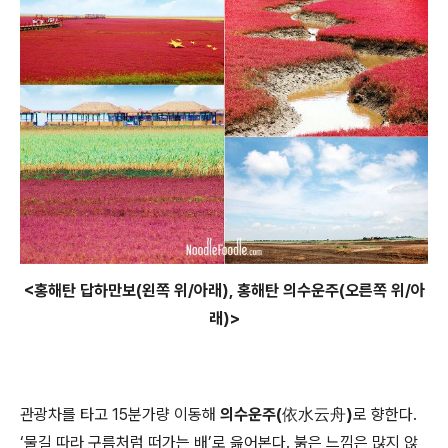
<홍해탄 답하만보(왼쪽 위/아래), 홍해탄 의수운주(오른쪽 위/아
래)>
관광차를 타고 15분가량 이동해
의수운주(依水云舟)
로 향한다.
‘물길 따라 구름처럼 떠가는 배’로 읊어본다. 붉은 느낌은 많지 않