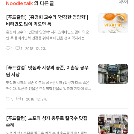
더보기
Noodle talk
의 다른 글
[푸드칼럼] [홍경희 교수의 '건강한 영양학']
비타민도 많이 먹으면 독
글 내용
홍경희 교수의 '건강한 영양학' 시리즈비타민도 많이 먹으
면 독 들어가면서 건강을 위해 비타민을 챙겨 먹자라는 말
을 입버릇처럼 하곤 합니다. 비타민(vitamin)이라는 이름
1
1
2018. 12. 23.
자체가 vita(생명)에 필요한 성분이라는 뜻이기도 합니다.
비타민의 존재에 대해 잘 몰랐던 과거에는, 실제로 비타민
이 부족해서 생명을 잃는 사람들이 많았으니 비타민은 정
[푸드칼럼] 맛집과 시장의 공존, 이촌동 공무
말 건강에 절대적 존재입니다. 그런데, 오늘 생각해 볼 것은
이것입니다. 이 몸에 좋은 비타민은 많이 먹을수록 좋은 것
원 시장
글 내용
일까요? 비타민은 현대인의 불규칙하고 불균형한 식생활
맛집과 시장의 공존 이촌동 공무원시장 (입구가 다소 좁은
에서 부족하기 쉬우니 일단 보험처럼 많이 챙겨 먹어두면
편이다. 오른쪽 건물은 주상복합건물로 일층과 지하에 많
좋은 것일까요? 1. 비타민, 많이 먹어봤자 소변으로 배설됩
은 음식점들과 꽤 큼직한 마트가 있다.) "이촌종합시장"은
니다. 대부분의 비타민은 우리 몸에 저장되지 않습니다. 우
5
1
2018. 12. 24.
1968년 공무원 아파트가 생긴 이래 98년 재개발이 완료
리 몸은 영양소로 만들어져 ..
될 때까지 “공무원시장”이라는 이름으로 흔히 불리우다가
점차 그 존재가 흐려지면서 지금은 아는 사람만 아는 이름
[푸드칼럼] 노포의 성지 충무로 칼국수 맛집
으로 기억에서 잊혀져 가는 이름의 시장이다. 개인적으로
는 다행히 지방에서 대학 본고사를 준비하기 위해 서울에
순례
글 내용
잠시 와 있던 첫 번째 거주지가 바로 이 동부이촌동이었기
노포의 성지충무로 칼국수 맛집 순례 충무로와 을지로는