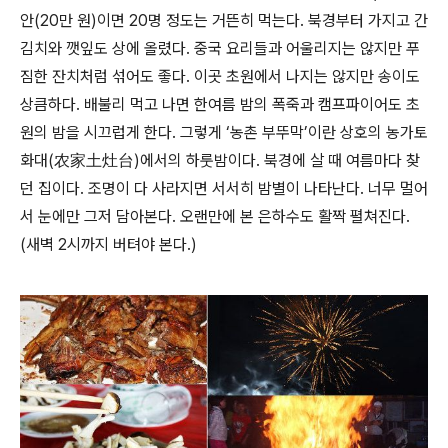
안(20만 원)이면 20명 정도는 거뜬히 먹는다. 북경부터 가지고 간
김치와 깻잎도 상에 올렸다. 중국 요리들과 어울리지는 않지만 푸
짐한 잔치처럼 섞어도 좋다. 이곳 초원에서 나지는 않지만 송이도
상큼하다. 배불리 먹고 나면 한여름 밤의 폭죽과 캠프파이어도 초
원의 밤을 시끄럽게 한다. 그렇게 ‘농촌 부뚜막’이란 상호의 농가토
화대(农家土灶台)에서의 하룻밤이다. 북경에 살 때 여름마다 찾
던 집이다. 조명이 다 사라지면 서서히 밤별이 나타난다. 너무 멀어
서 눈에만 그저 담아본다. 오랜만에 본 은하수도 활짝 펼쳐진다.
(새벽 2시까지 버텨야 본다.)