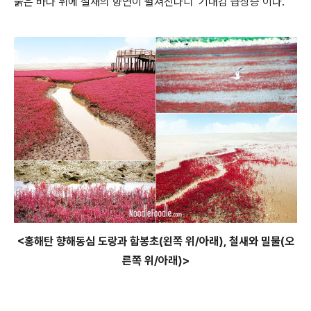
붉은 바다 위에 철새의 향연이 펼쳐진다니 ‘기대감 급상승’이다.
<홍해탄 향해동심 도랑과 함봉초(왼쪽 위/아래), 철새와 밀물(오
른쪽 위/아래)>