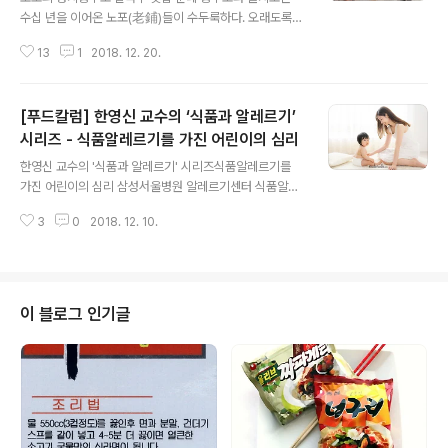
에 조금이나마 개발 전 그 당시의 동네 분위기를 어느 정도
수십 년을 이어온 노포(老鋪)들이 수두룩하다. 오래도록
알고 있다. (4호선과 국철이 만나는 곳으로 반대쪽은 국립
사랑받는 노포들은 몇 가지 공통점이 있다. 한두 가지 메뉴
박물관으로 가는 길이다. 세련된 동네와 다르게 역은 고색
13
1
2018. 12. 20.
만 내면서 맛은 대중적이고 가격은 합리적이며 주인장의
창연한 분위기가 이 동네의 보수성을 대..
정직과 정성이 음식에 배어 있다. 50년 동안 명성을 이어
온 사랑방칼국수와 30년 역사의 고향집도 그런 집이다. 무
[푸드칼럼] 한영신 교수의 ‘식품과 알레르기’
덥던 여름이 지나고 아침저녁으로 상쾌한 바람이 코끝에
스치는 이 계절. 노포의 손맛 가득한 따뜻한 칼국수 한 그릇
시리즈 - 식품알레르기를 가진 어린이의 심리
글 내용
으로 가을맞이 해보자. 충무로 직장인들의 단골집, 50년
한영신 교수의 '식품과 알레르기' 시리즈식품알레르기를
역사 '사랑방 칼국수' 밀가루 반죽을 방망이로 얇게 민 다음
가진 어린이의 심리 삼성서울병원 알레르기센터 식품알레
칼로 얇게 썰어 만들어 먹는다 하여 이름이 지어진 칼국수
르기 크리닉은 1998년 우리나라에서는 최초로 의사, 영양
는 육수와 내용물에 따라 멸치 칼국수, 닭 칼국수, 사골 칼
3
0
2018. 12. 10.
전문가, 심리발달전문가, 아동간호전문가가 팀을 이루어
국수, 바지락 칼국수, 팥 칼국수..
종합적인 관리를 시도한 곳이다. 그러다 보니 식품알레르
기를 가진 어린이들이 전국에서 찾아오는 곳이 되었다. 너
무 많은 식품에 알레르기를 보여 몇 가지 식품만 먹을 수 있
는 심한 아토피피부염을 가진 아기, 우유알레르기가 심해
이 블로그 인기글
피부에 닿기만 해도 부어오르는 아이, 헤이즐넛 알레르기
로 누가 옆에서 헤이즐넛을 먹기만 해도 호흡하기 힘들어
지는 아이 등 일반적으로 보기 힘든 식품알레르기를 지닌
아이들을 접하게 된다. 아이들이 원인식품 노출로 인하여
위험한 상황이 처해지지 않고, 영양적으로 적합한 식품을..