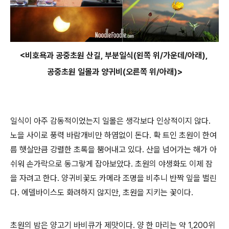
<비호욕과 공중초원 산길, 부분일식(왼쪽 위/가운데/아래),
공중초원 일몰과 양귀비(오른쪽 위/아래)>
일식이 아주 감동적이었는지 일몰은 생각보다 인상적이지 않다.
노을 사이로 풍력 바람개비만 하염없이 돈다. 확 트인 초원이 한여
름 햇살만큼 강렬한 초록을 뿜어내고 있다. 산을 넘어가는 해가 아
쉬워 손가락으로 동그랗게 잡아보았다. 초원의 야생화도 이제 잠
을 자려고 한다. 양귀비꽃도 카메라 조명을 비추니 반짝 잎을 벌린
다. 에델바이스도 화려하지 않지만, 초원을 지키는 꽃이다.
초원의 밤은 양고기 바비큐가 제맛이다. 양 한 마리는 약 1,200위