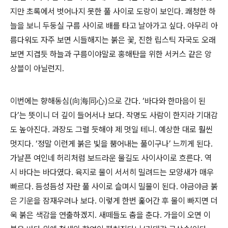
지만 초록에서 벗어나지 못한 풀 사이로 도랑이 보인다. 쾌청한 하
늘을 보니 두둥실 구름 사이로 배를 타고 날아가고 싶다. 아무리 아
름다워도 자주 보면 시들해지는 붉은 꽃, 진한 립스틱 자국도 오래
보면 지겹듯 하늘과 구름이야말로 홍해탄을 위한 서커스 같은 앙
상블이 아닐런지.
이번에는 향해동심(向海同心)으로 간다. ‘바다와 한마음이 된
다’는 뜻이니 더 깊이 들어서나 보다. 작명도 사람이 한지라 기대감
도 높아진다. 과장도 그럴 듯해야 제 멋일 테니. 예상한 대로 훨씬
멋지다. ‘정말 이런게 붉은 빛을 뿜어내는 풀이구나’ 느끼게 된다.
가냘픈 여인네 허리처럼 보드라운 물길도 사이사이로 흐른다. 역
시 바다는 바다였다. 육지로 물이 서서히 밀려드는 모양새가 매우
빠르다. 듬성듬성 자란 풀 사이로 슬며시 밀물이 된다. 야금야금 붉
은 기운을 잠재우려나 보다. 이렇게 한번 훑어간 후 물이 빠지면 더
욱 붉은 색감을 연출하겠지. 새떼들도 춤을 춘다. 가을이 오면 이