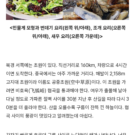
<민물게 모형과 번데기 요리(왼쪽 위/아래), 조개 요리(오른쪽
위/아래), 새우 요리(오른쪽 가운데)>
북경 서쪽에는 초원이 있다. 직선거리로 160km, 차량으로 4시간
이면 도착한다. 중국에서는 아주 가까운 거리다. 해발이 2,158m
고지대 초원이라 이름도 공중초원(空中草原)이다. 이 초원을 가
려면 비호욕(飞狐峪) 협곡을 통과해야 한다. 여우가 출몰해 날아
다닐 정도로 가파른 절벽 사이를 30분 지난 후 산길을 따라 다시 3
0분을 더 올라야 한다. 산을 오를수록 구름이 잔뜩 낀 하늘이다. 협
곡 사이의 풍광이 멋있다고 알려졌는데 아쉽다.