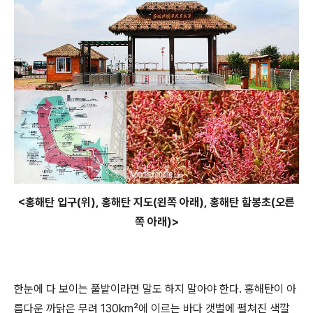
<홍해탄 입구(위), 홍해탄 지도(왼쪽 아래), 홍해탄 함봉초(오른
쪽 아래)>
한눈에 다 보이는 풀밭이라면 말도 하지 말아야 한다. 홍해탄이 아
름다운 까닭은 무려 130km²에 이르는 바다 갯벌에 펼쳐진 색깔