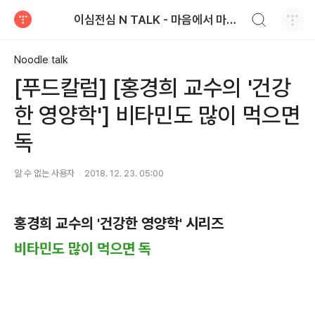
검색하기
이심전심 N TALK - 마음에서 마음으로 전하는 농심 블로그
티스토리
Noodle talk
[푸드칼럼] [홍경희 교수의 '건강
한 영양학'] 비타민도 많이 먹으면
독
알 수 없는 사용자
2018. 12. 23. 05:00
홍경희 교수의 '건강한 영양학' 시리즈
비타민도 많이 먹으면 독