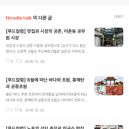
더보기
Noodle talk
의 다른 글
[푸드칼럼] 맛집과 시장의 공존, 이촌동 공무
원 시장
글 내용
맛집과 시장의 공존 이촌동 공무원시장 (입구가 다소 좁은
편이다. 오른쪽 건물은 주상복합건물로 일층과 지하에 많
은 음식점들과 꽤 큼직한 마트가 있다.) "이촌종합시장"은
5
1
2018. 12. 24.
1968년 공무원 아파트가 생긴 이래 98년 재개발이 완료
될 때까지 “공무원시장”이라는 이름으로 흔히 불리우다가
점차 그 존재가 흐려지면서 지금은 아는 사람만 아는 이름
[푸드칼럼] 8월에 떠난 바다와 초원, 홍해탄
으로 기억에서 잊혀져 가는 이름의 시장이다. 개인적으로
는 다행히 지방에서 대학 본고사를 준비하기 위해 서울에
과 공중초원
글 내용
잠시 와 있던 첫 번째 거주지가 바로 이 동부이촌동이었기
붉은 바다, 푸른 초원에서 한여름을 날려버리자8월에 떠난
에 조금이나마 개발 전 그 당시의 동네 분위기를 어느 정도
바다와 초원, 홍해탄과 공중초원 8월은 더위와의 전투다.
알고 있다. (4호선과 국철이 만나는 곳으로 반대쪽은 국립
30도는 기본이고 요즘에는 40도, 쉽게 올라간다. 8월은
박물관으로 가는 길이다. 세련된 동네와 다르게 역은 고색
1
0
2018. 12. 22.
방학이기도 하다. 여유를 가지고 여행을 다닐 수 있다. 한여
창연한 분위기가 이 동네의 보수성을 대..
름에 더위로 첩첩이 쌓인 가슴을 녹이려면 바다, 그리고 초
원이야말로 최고다. 남다른 바다, 색다른 초원으로 2018
[푸드칼럼] 노포의 성지 충무로 칼국수 맛집
년 여름을 보냈다. 여름을 시원하게 날려버릴 중국의 바다