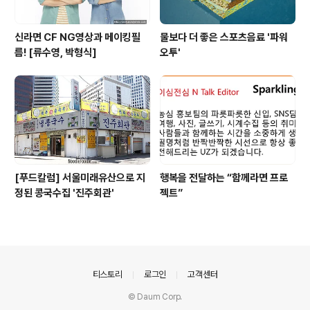
신라면 CF NG영상과 메이킹필
물보다 더 좋은 스포츠음료 '파워
름! [류수영, 박형식]
오투'
[푸드칼럼] 서울미래유산으로 지
행복을 전달하는 “함께라면 프로
정된 콩국수집 '진주회관'
젝트”
의안내
티스토리
로그인
고객센터
© Daum Corp.