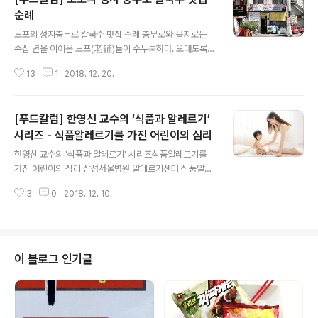
와 초원으로 달려간다. 북경(北京) 동쪽에는 발해(渤海)가
순례
글 내용
있다. 발해 동북쪽 요동만(辽东湾)과 요하(辽河)가 만나
노포의 성지충무로 칼국수 맛집 순례 충무로와 을지로는
는 지점에 아름다운 붉은 해변, 홍해탄(红海滩)이 있다. 요
수십 년을 이어온 노포(老鋪)들이 수두룩하다. 오래도록
동성 반금(盘锦) 시, 북위 39도(度)에 위치한다. 5월부터
사랑받는 노포들은 몇 가지 공통점이 있다. 한두 가지 메뉴
10월까지 여행객이 찾지만 가장 좋은 시기는 온통 바다가
13
1
2018. 12. 20.
만 내면서 맛은 대중적이고 가격은 합리적이며 주인장의
붉은 기운으로 물..
정직과 정성이 음식에 배어 있다. 50년 동안 명성을 이어
온 사랑방칼국수와 30년 역사의 고향집도 그런 집이다. 무
[푸드칼럼] 한영신 교수의 ‘식품과 알레르기’
덥던 여름이 지나고 아침저녁으로 상쾌한 바람이 코끝에
스치는 이 계절. 노포의 손맛 가득한 따뜻한 칼국수 한 그릇
시리즈 - 식품알레르기를 가진 어린이의 심리
글 내용
으로 가을맞이 해보자. 충무로 직장인들의 단골집, 50년
한영신 교수의 '식품과 알레르기' 시리즈식품알레르기를
역사 '사랑방 칼국수' 밀가루 반죽을 방망이로 얇게 민 다음
가진 어린이의 심리 삼성서울병원 알레르기센터 식품알레
칼로 얇게 썰어 만들어 먹는다 하여 이름이 지어진 칼국수
르기 크리닉은 1998년 우리나라에서는 최초로 의사, 영양
는 육수와 내용물에 따라 멸치 칼국수, 닭 칼국수, 사골 칼
3
0
2018. 12. 10.
전문가, 심리발달전문가, 아동간호전문가가 팀을 이루어
국수, 바지락 칼국수, 팥 칼국수..
종합적인 관리를 시도한 곳이다. 그러다 보니 식품알레르
기를 가진 어린이들이 전국에서 찾아오는 곳이 되었다. 너
무 많은 식품에 알레르기를 보여 몇 가지 식품만 먹을 수 있
는 심한 아토피피부염을 가진 아기, 우유알레르기가 심해
이 블로그 인기글
피부에 닿기만 해도 부어오르는 아이, 헤이즐넛 알레르기
로 누가 옆에서 헤이즐넛을 먹기만 해도 호흡하기 힘들어
지는 아이 등 일반적으로 보기 힘든 식품알레르기를 지닌
아이들을 접하게 된다. 아이들이 원인식품 노출로 인하여