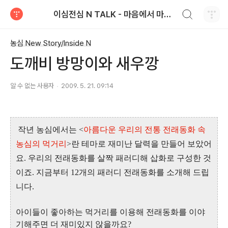
검색하기
이심전심 N TALK - 마음에서 마음으로 전하는 농심 블로그
티스토리
농심 New Story/Inside N
도깨비 방망이와 새우깡
알 수 없는 사용자
2009. 5. 21. 09:14
작년 농심에서는
<
아름다운 우리의 전통 전래동화 속
농심의 먹거리
>
란 테마로 재미난 달력을 만들어 보았어
요
.
우리의 전래동화를 살짝 패러디해 삽화로 구성한 것
이죠
.
지금부터
12
개의 패러디 전래동화를 소개해 드립
니다
.
아이들이 좋아하는 먹거리를 이용해 전래동화를 이야
기해주면 더 재미있지 않을까요
?