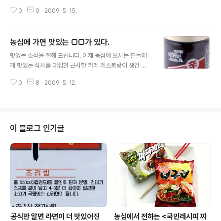
하며 보기 시작한 드라마죠. 드라마의 배경인 '인주시'에서
0
0
2009. 5. 15.
는 '밴댕이 아가씨 선발대회'를 열고 김선아(신미래)가 이
대회에 참여하면서 부시장인 차승원과 김선아의 밀고 당기
는 이야기가 전개되었죠. 그런데 드라마를 가만히 보고있
농심에 가면 맛있는 □□가 있다.
자니 배경이나 이야기가 참 익숙하다는 생각을 했습니다.
글 내용
왜일까..... 뭘까뭘까~~~~?? 순간 무릎이 탁 쳐지는 깨달
맛있는 소식을 전해 드립니다. 이제 농심에 오시는 분들에
음일까요? ^^ 밴댕이 하면 강화도, 강화도는 인천 아니겠습
게 맛있는 식사를 대접할 근사한 카레 레스토랑이 생긴 것
니까! 제 고향이 인천인지라 익숙한 느낌이 들었나 봅니다.
이죠. 카레 좋아하시나요? 카레를 좋아하시는 분이라면 ‘코
드라마의 배경인 '인주(仁州)'는 인천의 옛 지명 중 하나입
0
8
2009. 5. 12.
코이찌방야’도 잘 알고 계시리라 생각됩니다. ^^ 일반적인
니다. 드라마 끝에 보니 [장소협조 인천시청/강화군청]이
한국식 카레와는 다른 정통 일식카레의 진한 맛에 지금은
나오는 것을 보니 확실..
두터운 단골고객분들도 많다고 하네요. 마음氏도 이미 코
코~의 단골이랍니다. 카레 레스토랑 ‘코코이찌방야’ 보라
매점이 5월 11일 서울 신대방동 농심사옥 성무관에 오픈하
이 블로그 인기글
였습니다. 강남점, 종로점에 이은 세 번째 점포랍니다. 농심
은 직영 본점인 보래매점을 오픈하며 외식가맹사업을 본격
적으로 추진할 예정입니다. 오늘 점심 시간, 보라매점엔 이
미 줄을 서서 기다리는 풍경이 보이더군요. 그 맛에 대해서
심심블에서는 요즘 뜸한 --+ 슈퍼..
공식만 알면 라면이 더 맛있어진
농심에서 전하는 <국민레시피 짜