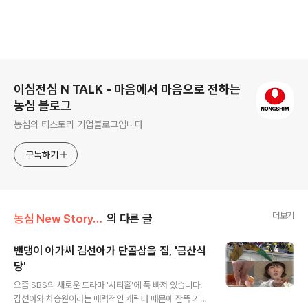
로그 정보
이심전심 N TALK - 마음에서 마음으로 전하는
농심 블로그
농심의 티스토리 기업블로그입니다
구독하기
더보기
농심 New Story/Inside N
의 다른 글
밴댕이 아가씨 김선아가 단골삼을 집, '금산식
당'
글 내용
요즘 SBS의 새로운 드라마 '시티홀'에 푹 빠져 있습니다.
김선아와 차승원이라는 매력적인 캐릭터 때문에 잔뜩 기대