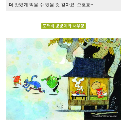
더 맛있게 먹을 수 있을 것 같아요
.
으흐흐
~
도깨비 방망이와 새우깡