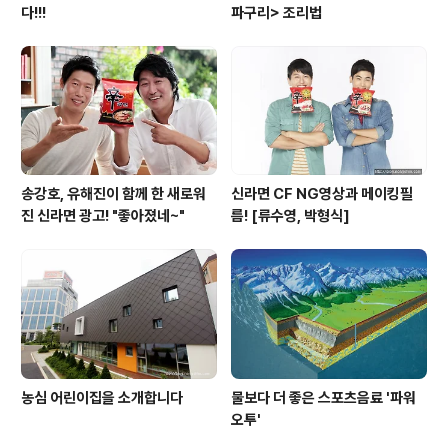
다!!!
파구리> 조리법
송강호, 유해진이 함께 한 새로워
신라면 CF NG영상과 메이킹필
진 신라면 광고! "좋아졌네~"
름! [류수영, 박형식]
농심 어린이집을 소개합니다
물보다 더 좋은 스포츠음료 '파워
오투'