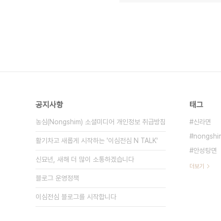
공지사항
태그
농심(Nongshim) 소셜미디어 개인정보 취급방침
신라면
nongshi
활기차고 새롭게 시작하는 '이심전심 N TALK'
안성탕면
신묘년, 새해 더 많이 소통하겠습니다
더보기
블로그 운영정책
이심전심 블로그를 시작합니다