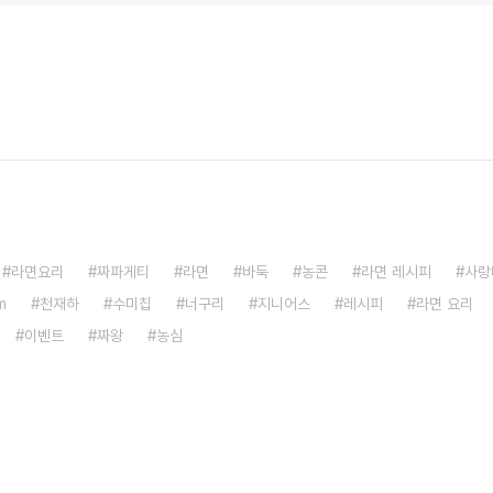
라면요리
짜파게티
라면
바둑
농콘
라면 레시피
사랑
m
천재하
수미칩
너구리
지니어스
레시피
라면 요리
이벤트
짜왕
농심