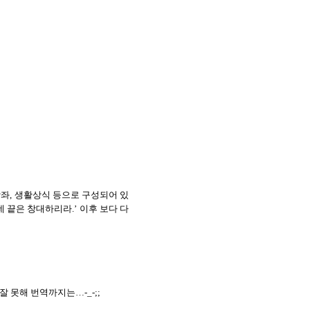
강좌
,
생활상식 등으로 구성되어 있
네 끝은 창대하리라
.’
이후 보다 다
잘 못해 번역까지는
…-_-;;