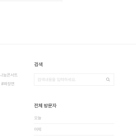
검색
나눔콘서트
짜장면
전체 방문자
오늘
어제