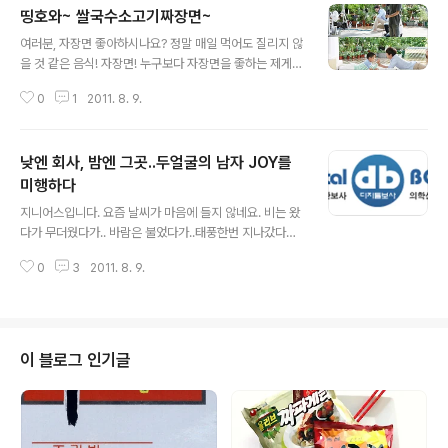
띵호와~ 쌀국수소고기짜장면~
글 내용
여러분, 자장면 좋아하시나요? 정말 매일 먹어도 질리지 않
을 것 같은 음식! 자장면! 누구보다 자장면을 좋하는 제게
자장면의 신세계를 보여준 제품이 있었으니 바로 쌀국수
0
1
2011. 8. 9.
소고기 짜장면! 부드러운 쌀 면과 진한 소고기 맛이 감동을
주었죠!! 그리고 지난주, 쌀국수 소고기 짜장면 광고 촬영이
있다는 소식을 듣고 바로 달려갔습니다! 이번 CF의 주인공
낮엔 회사, 밤엔 그곳..두얼굴의 남자 JOY를
은 바로 인기리에 방영되고 있는 '사랑을 믿어요'의 화제의
커플 이필모씨와 황우슬혜씨 그리고 천보근 어린이입니다.
미행하다
글 내용
현장에 도착해보니 이필모씨가 화단에 코믹하게 물을 주면
지니어스입니다. 요즘 날씨가 마음에 들지 않네요. 비는 왔
서 "점심에 짜장면 어때?" 라고 크게 외칩니다~ 다음 사진
다가 무더웠다가.. 바람은 불었다가..태풍한번 지나갔다가..
은 귀여운 천보근 어린이와 팔씨름을 하는 장면입니다. 이
우울합니다. 휴가도 못가고 있는 내 신세.. 맑고 쾌청한 하
번에는 후루룩 소고기 짜장면을 먹는 이필모, 황우슬혜 선
0
3
2011. 8. 9.
늘을 본 게 언제인지 모르겠네요. 스트레스 쌓입니다 ㅠㅠ
남선녀 커플입니다. '사랑..
스트레스.. 만병의 근원이죠. 모두들 좋아하는 취미생활로
떨쳐버리시길.. 저희팀 후배 종익군(조이☆JOY) 이야기를
해드립니다. 조이☆JOY군의 특별한 취미생활,,궁금하시
죠? 낮에는 회사에서 열심히 근무하는 조이☆JOY. 하지
이 블로그 인기글
만 밤만 되면 사라진다??? 머리에 왁스칠 제대로 하고 옷은
청바지로 갈아입고서 나서는 그곳.. 도대체 어디?!! 그곳은
바로 C L U B !! 젊음이 폭발하는 그곳, 음악에 몸을 맡기는
그곳, Put ur Hands UP에 맞춰 손 번쩍 드는 그곳!..