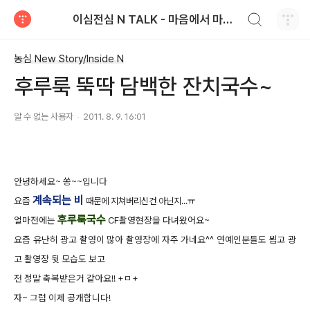
검색하기
이심전심 N TALK - 마음에서 마음으로 전하는 농심 블로그
티스토리
농심 New Story/Inside N
후루룩 뚝딱 담백한 잔치국수~
알 수 없는 사용자
2011. 8. 9. 16:01
안녕하세요~ 쏭~~입니다
계속되는 비
요즘
때문에 지쳐버리신건 아닌지...ㅠ
후루룩국수
얼마전에는
CF촬영현장을 다녀왔어요~
요즘 유난히 광고 촬영이 많아 촬영장에 자주 가네요^^ 연예인분들도 뵙고 광
고 촬영장 뒷 모습도 보고
전 정말 축복받은거 같아요!! +ㅁ+
자~ 그럼 이제 공개합니다!