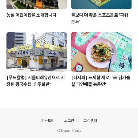
농심 어린이집을 소개합니다
물보다 더 좋은 스포츠음료 '파워
오투'
[푸드칼럼] 서울미래유산으로 지
[레시피] 느끼함 제로! '辛 닭가슴
정된 콩국수집 '진주회관'
살 파인애플 볶음면'
의안내
티스토리
로그인
고객센터
© Daum Corp.