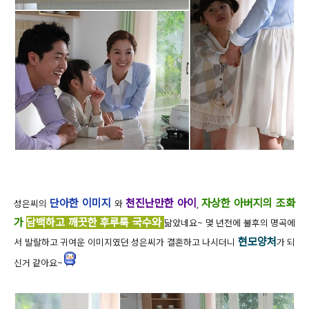
단아한 이미지
천진난만한 아이
자상한 아버지의 조화
성은씨의
와
,
가
담백하고 깨끗한 후루룩 국수와
닮았네요~ 몇 년전에 불후의 명곡에
현모양처
서 발랄하고 귀여운 이미지였던 성은씨가 결혼하고 나시더니
가 되
신거 같아요~