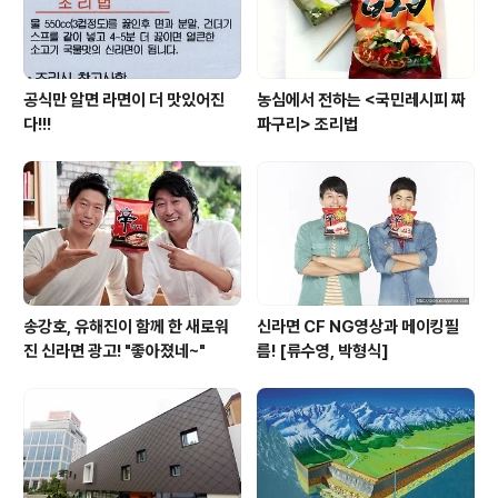
공식만 알면 라면이 더 맛있어진
농심에서 전하는 <국민레시피 짜
다!!!
파구리> 조리법
송강호, 유해진이 함께 한 새로워
신라면 CF NG영상과 메이킹필
진 신라면 광고! "좋아졌네~"
름! [류수영, 박형식]