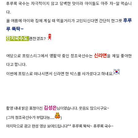
후루룩 국수는 자극적이지 않고 담백한 맛이라 아이들도 아주 자~알 먹습니
다.
후루
올 여름에 아이와 집에 계실 때 먹을거리가 고민되신다면 간단히 한그릇
루 뚝딱~
잔치국수도
괜찬겠죠?
신라면
여담으로 프랑스리그에서 맹활약 중인 정조국선수는
을 제일 좋아한
다고 합니다.
이번에 프랑스로 떠나시면서 신라면 한 박스를 사가셨다고 하네요.
김성은
촬영 내내 밝은 표정이신
님이었습니다. 웃음도 많으시구요~
(그저 정조국선수가 부럽다능.....
)
마지막으로 광고 완성 영상 보여드립니다^^ 후루룩 뚝딱~ 후루룩 국수~