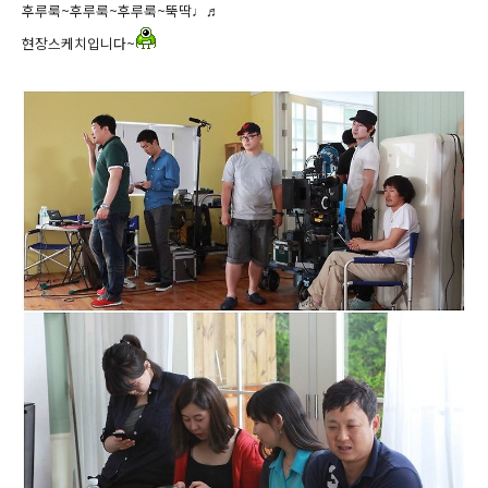
후루룩~후루룩~후루룩~뚝딱♩♬
현장스케치입니다~