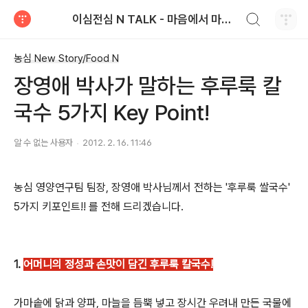
검색하기
이심전심 N TALK - 마음에서 마음으로 전하는 농심 블로그
티스토리
농심 New Story/Food N
장영애 박사가 말하는 후루룩 칼
국수 5가지 Key Point!
알 수 없는 사용자
2012. 2. 16. 11:46
농심 영양연구팀 팀장, 장영애 박사님께서 전하는 '후루룩 쌀국수'
5가지 키포인트!! 를 전해 드리겠습니다.
1.
어머니의 정성과 손맛이 담긴 후루룩 칼국수!
가마솥에 닭과 양파, 마늘을 듬뿍 넣고 장시간 우려내 만든 국물에