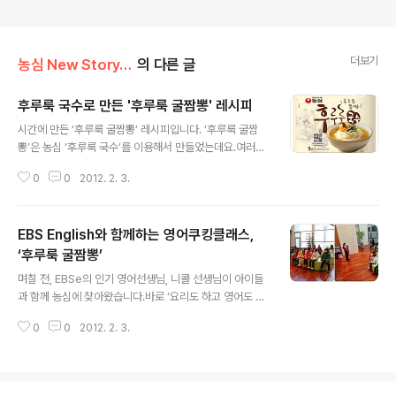
더보기
농심 New Story/Food N
의 다른 글
후루룩 국수로 만든 '후루룩 굴짬뽕' 레시피
글 내용
시간에 만든 ‘후루룩 굴짬뽕’ 레시피입니다. ‘후루룩 굴짬
뽕’은 농심 ‘후루룩 국수’를 이용해서 만들었는데요.여러분,
계절음식이 몸에 좋은 건 모두 아시죠? 요즘은 ‘굴’이 제철
0
0
2012. 2. 3.
음식이랍니다.그럼 요즘 한창 제철인 ‘굴’의 영양과 맛있게
먹는 방법에 대해서 알아볼까요?▶ 굴의 영양굴은 저칼로
리 고영양 식품입니다.특히 아미노산과 아연이 풍부하여
EBS English와 함께하는 영어쿠킹클래스,
‘바다의 인삼’이라고 불러요.아연, 셀레늄, 철분, 칼슘 등 미
네랄이 보통음식보다 많고, 비타민 A와 비타민C도 들어있
‘후루룩 굴짬뽕’
글 내용
습니다.영양이 풍부하고 소화가 잘 되어서 어린이, 유아, 할
며칠 전, EBSe의 인기 영어선생님, 니콜 선생님이 아이들
머니, 할아버지 음식의 재료로 이용하면 좋아요.▶ 굴, 바로
과 함께 농심에 찾아왔습니다.바로 ‘요리도 하고 영어도 배
알기굴의 제철은 9월부터 그 다음해 4월까지입니다.2월경
우는 영어 쿠킹 클래스> 때문입니다. 오.. 집중해서 듣고 있
에 특히 지방질과 글리코겐이 풍부해서 맛이 좋아요.(신기
0
0
2012. 2. 3.
는 모습!니콜 선생님께서 아이들이 쉽게 알아들을 수 있도
하게 서양에는 굴이 ..
록 천천히 설명해주고 있습니다.자 그럼 이제 요리를 만들
어 볼까요?오늘의 요리는 ‘후루룩 국수’를 이용한 ‘후루룩
굴짬뽕’입니다. ^^으쌰으쌰~선생님 말씀 잘 듣고 엄마와