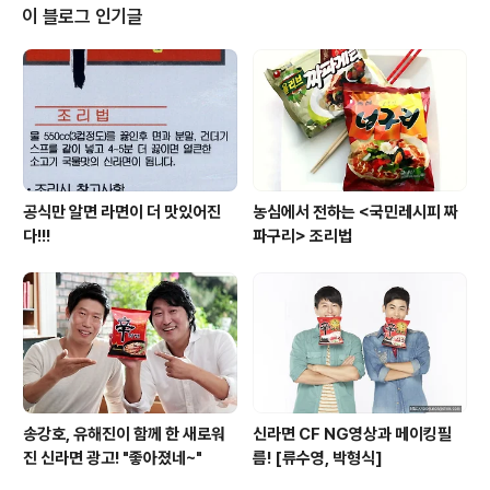
함께 굴짬뽕을 만들고 있습니다.굴짬뽕 만드는 방법은 여
이 블로그 인기글
기를 클릭!!!“제가 제일 맛있게 만들었어요~”맛있게 만들
었으니 이제 먹어볼까요? “제가 제일 맛있게 만들었어요
~”맛있게 만들었으니 이제 먹어볼까요?EBSe와 함께하는
영어쿠킹클래스는 일반 참가자를 모집 하여EBSe가 직접
촬영하여 제공하는 서비스입니다...
공식만 알면 라면이 더 맛있어진
농심에서 전하는 <국민레시피 짜
다!!!
파구리> 조리법
송강호, 유해진이 함께 한 새로워
신라면 CF NG영상과 메이킹필
진 신라면 광고! "좋아졌네~"
름! [류수영, 박형식]