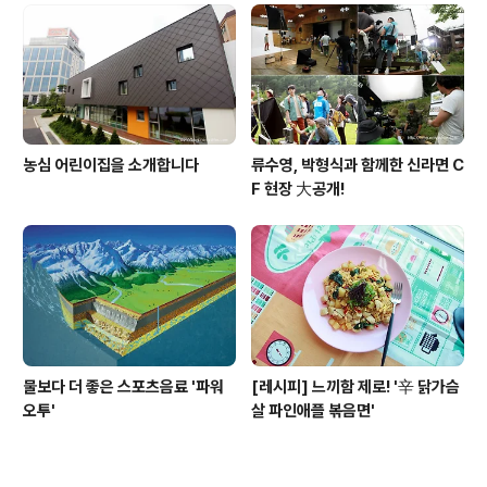
농심 어린이집을 소개합니다
류수영, 박형식과 함께한 신라면 C
F 현장 大공개!
물보다 더 좋은 스포츠음료 '파워
[레시피] 느끼함 제로! '辛 닭가슴
오투'
살 파인애플 볶음면'