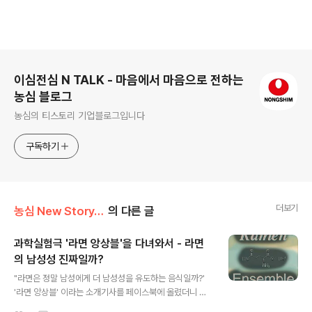
로그 정보
이심전심 N TALK - 마음에서 마음으로 전하는
농심 블로그
농심의 티스토리 기업블로그입니다
구독하기
더보기
농심 New Story/Inside N
의 다른 글
과학실험극 '라면 앙상블'을 다녀와서 - 라면
의 남성성 진짜일까?
글 내용
"라면은 정말 남성에게 더 남성성을 유도하는 음식일까?'
'라면 앙상블' 이라는 소개기사를 페이스북에 올렸더니 제
페북친구들은 '그렇다'라고 응답했답니다. 정말 그렇게 생