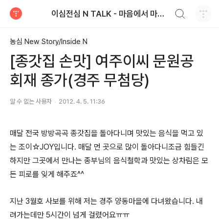
검색하기
이심전심 N TALK - 마음에서 마음으로 전하는 농심 블로그
티스토리
농심 New Story/Inside N
[종갓집 손맛] 여주이씨 문원공
회재 종가(경주 무첨당)
알 수 없는 사용자
2012. 4. 5. 11:36
매달 전국 방방곡곡 종갓집을 돌아다니며 맛있는 음식을 먹고 있
는 조이☆JOY입니다. 매달 먼 곳으로 많이 돌아다니조금 힘들긴
하지만 그곳에서 만나는 종부님의 음식철학과 맛있는 상차림은 모
든 피로를 잊게 해주죠^^
지난 3월호 사보를 위해 저는 경주 양동마을에 다녀왔습니다. 내
려가는데만 5시간이 넘게 걸렸어요ㅠㅠ