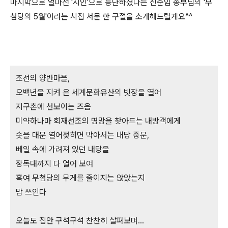
마지막으로 얼마전 '시인'으로 등단하셨다는 신순임 종부님의 '무
첨당의 5월'이라는 시집 서문 한 구절을 소개해드릴게요^^
조선의 양반마을
,
오백년을 지켜 온 세계문화유산의 빗장을 열어
지구촌에 선보이는 즈음
미약하나마 회재선조의 명망을 찾아드는 내방객에게
솟을 대문 열어젖히면 막아서는 내당 중문
,
베일 속에 가려져 있던 내당을
장독대까지 다 열어 보여
혹여 무첨당의 무게를 줄이지는 않았는지
맘 쓰인다
오늘도 집안 구석구석 찬찬히 살펴보며…