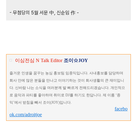
-
무첨당의
5
월 서문
,
신순임
-
中
作
이심전심 N Talk Editor
조이☆JOY
즐거운 인생을 꿈꾸는 농심 홍보팀 임종익입니다
.
사내홍보를 담당하며
회사 안에 많은 분들을 만나고 이야기하는 것이 회사생활의 큰 재미입니
다. 신바람 나는 소식을 여러분께 발 빠르게 전해드리겠습니다
.
개인적으
로 음악과 파티를 좋아하며 취미로
DJ
를 하기도 한답니다
.
제 이름
‘
종
익
’
에서 받침을 빼서 조이(JOY)입니다.
facebo
ok.com/adroitjoe