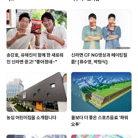
송강호, 유해진이 함께 한 새로워
신라면 CF NG영상과 메이킹필
진 신라면 광고! "좋아졌네~"
름! [류수영, 박형식]
농심 어린이집을 소개합니다
물보다 더 좋은 스포츠음료 '파워
오투'