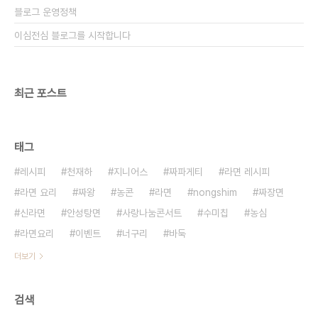
블로그 운영정책
이심전심 블로그를 시작합니다
최근 포스트
태그
레시피
천재하
지니어스
짜파게티
라면 레시피
라면 요리
짜왕
농콘
라면
nongshim
짜장면
신라면
안성탕면
사랑나눔콘서트
수미칩
농심
라면요리
이벤트
너구리
바둑
더보기
검색