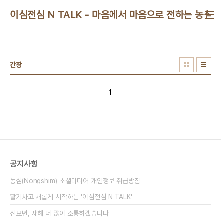
본문 바로가기
이심전심 N TALK - 마음에서 마음으로 전하는 농심 
간장
1
공지사항
농심(Nongshim) 소셜미디어 개인정보 취급방침
활기차고 새롭게 시작하는 '이심전심 N TALK'
신묘년, 새해 더 많이 소통하겠습니다