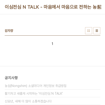
본문 바로가기
이심전심 N TALK - 마음에서 마음으로 전하는 농심 
감자깡
1
공지사항
농심(Nongshim) 소셜미디어 개인정보 취급방침
활기차고 새롭게 시작하는 '이심전심 N TALK'
신묘년, 새해 더 많이 소통하겠습니다