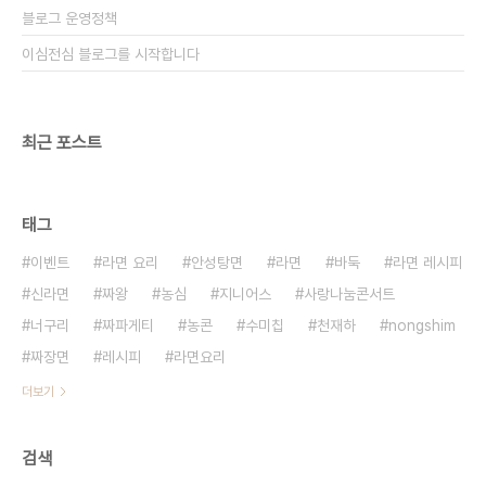
블로그 운영정책
이심전심 블로그를 시작합니다
최근 포스트
태그
이벤트
라면 요리
안성탕면
라면
바둑
라면 레시피
신라면
짜왕
농심
지니어스
사랑나눔콘서트
너구리
짜파게티
농콘
수미칩
천재하
nongshim
짜장면
레시피
라면요리
더보기
검색