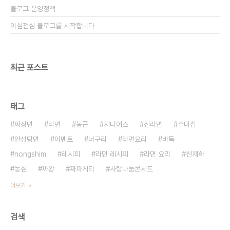
블로그 운영정책
이심전심 블로그를 시작합니다
최근 포스트
태그
짜장면
라면
농콘
지니어스
신라면
수미칩
안성탕면
이벤트
너구리
라면요리
바둑
nongshim
레시피
라면 레시피
라면 요리
천재하
농심
짜왕
짜파게티
사랑나눔콘서트
더보기
검색