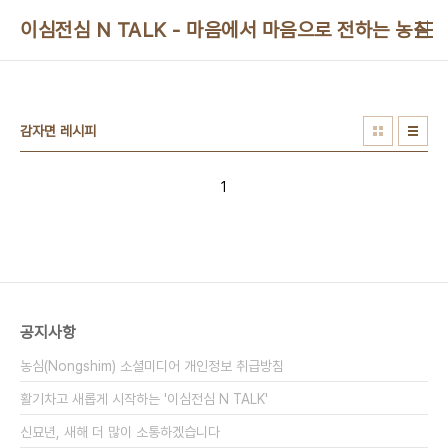
본문 바로가기
이심전심 N TALK - 마음에서 마음으로 전하는 농심 
감자면 레시피
1
공지사항
농심(Nongshim) 소셜미디어 개인정보 취급방침
활기차고 새롭게 시작하는 '이심전심 N TALK'
신묘년, 새해 더 많이 소통하겠습니다