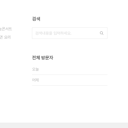
검색
눔콘서트
면 요리
전체 방문자
오늘
어제