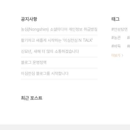
공지사항
태그
농심(Nongshim) 소셜미디어 개인정보 취급방침
안성탕면
농콘
활기차고 새롭게 시작하는 '이심전심 N TALK'
바둑
신묘년, 새해 더 많이 소통하겠습니다
더보기
블로그 운영정책
이심전심 블로그를 시작합니다
최근 포스트