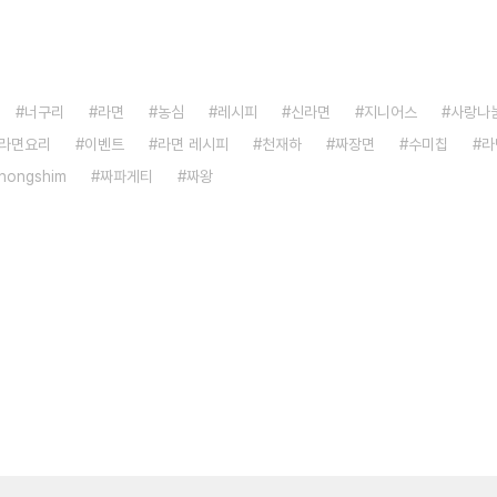
너구리
라면
농심
레시피
신라면
지니어스
사랑나
라면요리
이벤트
라면 레시피
천재하
짜장면
수미칩
라
nongshim
짜파게티
짜왕