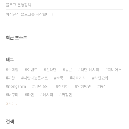
블로그 운영정책
이심전심 블로그를 시작합니다
최근 포스트
태그
수미칩
이벤트
신라면
농콘
라면 레시피
지니어스
짜왕
사랑나눔콘서트
바둑
짜파게티
라면요리
nongshim
라면 요리
천재하
안성탕면
농심
너구리
라면
레시피
짜장면
더보기
검색