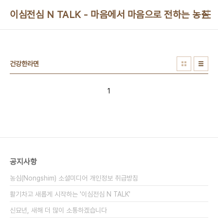
본문 바로가기
이심전심 N TALK - 마음에서 마음으로 전하는 농심 
건강한라면
1
공지사항
농심(Nongshim) 소셜미디어 개인정보 취급방침
활기차고 새롭게 시작하는 '이심전심 N TALK'
신묘년, 새해 더 많이 소통하겠습니다