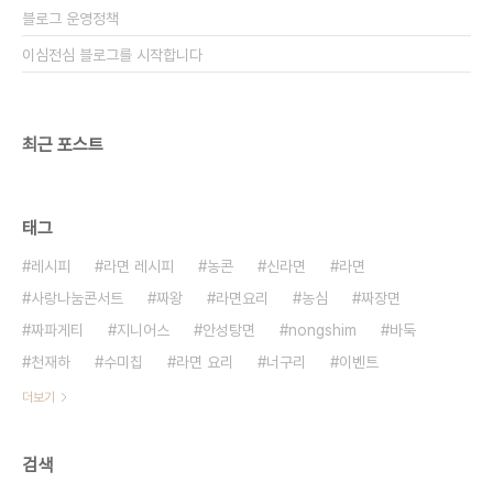
블로그 운영정책
이심전심 블로그를 시작합니다
최근 포스트
태그
레시피
라면 레시피
농콘
신라면
라면
사랑나눔콘서트
짜왕
라면요리
농심
짜장면
짜파게티
지니어스
안성탕면
nongshim
바둑
천재하
수미칩
라면 요리
너구리
이벤트
더보기
검색