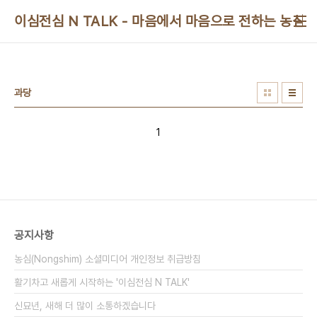
본문 바로가기
이심전심 N TALK - 마음에서 마음으로 전하는 농심 
과당
1
공지사항
농심(Nongshim) 소셜미디어 개인정보 취급방침
활기차고 새롭게 시작하는 '이심전심 N TALK'
신묘년, 새해 더 많이 소통하겠습니다