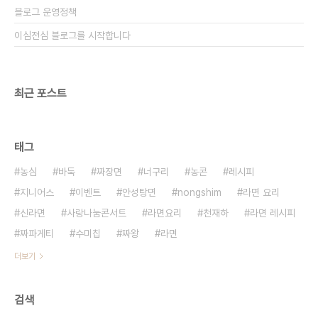
블로그 운영정책
이심전심 블로그를 시작합니다
최근 포스트
태그
농심
바둑
짜장면
너구리
농콘
레시피
지니어스
이벤트
안성탕면
nongshim
라면 요리
신라면
사랑나눔콘서트
라면요리
천재하
라면 레시피
짜파게티
수미칩
짜왕
라면
더보기
검색