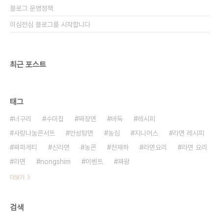
블로그 운영정책
이심전심 블로그를 시작합니다
최근 포스트
태그
너구리
수미칩
짜장면
바둑
레시피
사랑나눔콘서트
안성탕면
농심
지니어스
라면 레시피
짜파게티
신라면
농콘
천재하
라면요리
라면 요리
라면
nongshim
이벤트
짜왕
더보기
검색