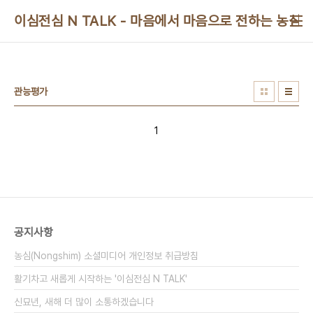
본문 바로가기
이심전심 N TALK - 마음에서 마음으로 전하는 농심 
관능평가
1
공지사항
농심(Nongshim) 소셜미디어 개인정보 취급방침
활기차고 새롭게 시작하는 '이심전심 N TALK'
신묘년, 새해 더 많이 소통하겠습니다