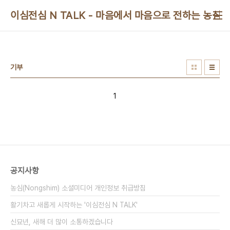
본문 바로가기
이심전심 N TALK - 마음에서 마음으로 전하는 농심 
기부
1
공지사항
농심(Nongshim) 소셜미디어 개인정보 취급방침
활기차고 새롭게 시작하는 '이심전심 N TALK'
신묘년, 새해 더 많이 소통하겠습니다