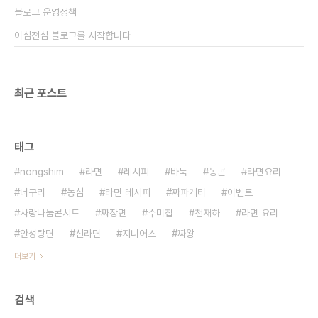
블로그 운영정책
이심전심 블로그를 시작합니다
최근 포스트
태그
nongshim
라면
레시피
바둑
농콘
라면요리
너구리
농심
라면 레시피
짜파게티
이벤트
사랑나눔콘서트
짜장면
수미칩
천재하
라면 요리
안성탕면
신라면
지니어스
짜왕
더보기
검색