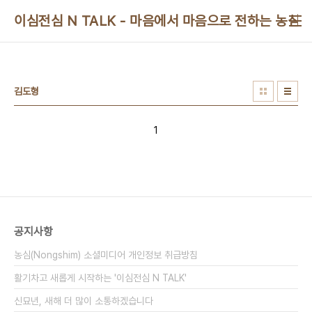
본문 바로가기
이심전심 N TALK - 마음에서 마음으로 전하는 농심 
김도형
1
공지사항
농심(Nongshim) 소셜미디어 개인정보 취급방침
활기차고 새롭게 시작하는 '이심전심 N TALK'
신묘년, 새해 더 많이 소통하겠습니다