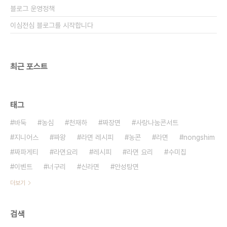
블로그 운영정책
이심전심 블로그를 시작합니다
최근 포스트
태그
바둑
농심
천재하
짜장면
사랑나눔콘서트
지니어스
짜왕
라면 레시피
농콘
라면
nongshim
짜파게티
라면요리
레시피
라면 요리
수미칩
이벤트
너구리
신라면
안성탕면
더보기
검색