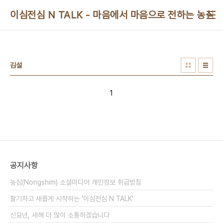
본문 바로가기
이심전심 N TALK - 마음에서 마음으로 전하는 농심 
김설
1
공지사항
농심(Nongshim) 소셜미디어 개인정보 취급방침
활기차고 새롭게 시작하는 '이심전심 N TALK'
신묘년, 새해 더 많이 소통하겠습니다