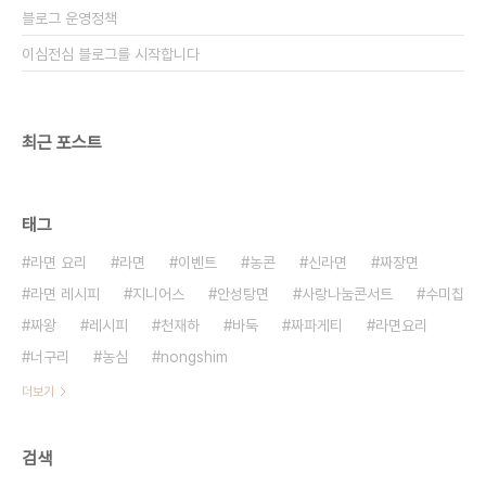
블로그 운영정책
이심전심 블로그를 시작합니다
최근 포스트
태그
라면 요리
라면
이벤트
농콘
신라면
짜장면
라면 레시피
지니어스
안성탕면
사랑나눔콘서트
수미칩
짜왕
레시피
천재하
바둑
짜파게티
라면요리
너구리
농심
nongshim
더보기
검색