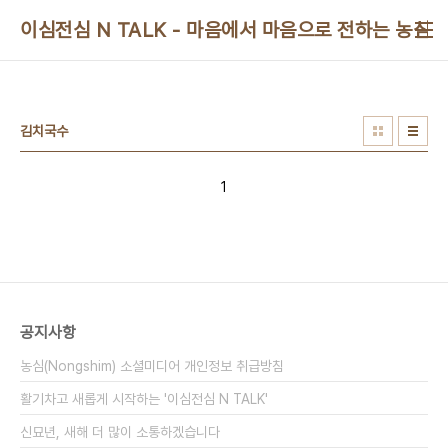
본문 바로가기
이심전심 N TALK - 마음에서 마음으로 전하는 농심 
김치국수
1
공지사항
농심(Nongshim) 소셜미디어 개인정보 취급방침
활기차고 새롭게 시작하는 '이심전심 N TALK'
신묘년, 새해 더 많이 소통하겠습니다