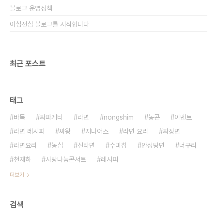
블로그 운영정책
이심전심 블로그를 시작합니다
최근 포스트
태그
바둑
짜파게티
라면
nongshim
농콘
이벤트
라면 레시피
짜왕
지니어스
라면 요리
짜장면
라면요리
농심
신라면
수미칩
안성탕면
너구리
천재하
사랑나눔콘서트
레시피
더보기
검색