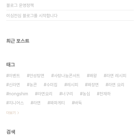
블로그 운영정책
이심전심 블로그를 시작합니다
최근 포스트
태그
이벤트
안성탕면
사랑나눔콘서트
짜왕
라면 레시피
신라면
농콘
수미칩
레시피
짜장면
라면 요리
nongshim
라면요리
너구리
농심
천재하
지니어스
라면
짜파게티
바둑
더보기
검색