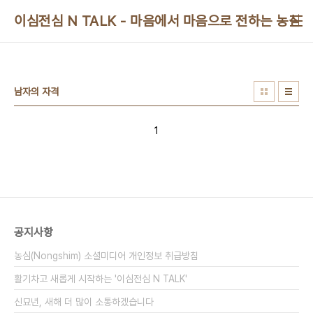
본문 바로가기
이심전심 N TALK - 마음에서 마음으로 전하는 농심 
남자의 자격
1
공지사항
농심(Nongshim) 소셜미디어 개인정보 취급방침
활기차고 새롭게 시작하는 '이심전심 N TALK'
신묘년, 새해 더 많이 소통하겠습니다