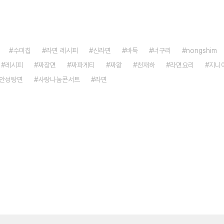
수미칩
라면 레시피
신라면
바둑
너구리
nongshim
레시피
짜장면
짜파게티
짜왕
천재하
라면요리
지니
안성탕면
사랑나눔콘서트
라면