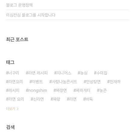
블로그 운영정책
이심전심 블로그를 시작합니다
최근 포스트
태그
너구리
라면 레시피
지니어스
농심
수미칩
라면요리
이벤트
사랑나눔콘서트
안성탕면
천재하
레시피
nongshim
짜장면
짜파게티
농콘
라면 요리
신라면
짜왕
라면
바둑
더보기
검색