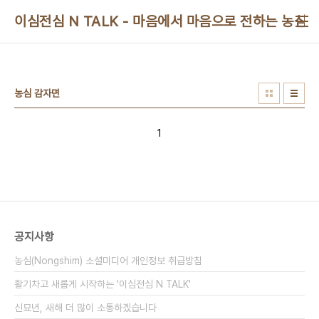
본문 바로가기
이심전심 N TALK - 마음에서 마음으로 전하는 농심 
농심 감자면
1
공지사항
농심(Nongshim) 소셜미디어 개인정보 취급방침
활기차고 새롭게 시작하는 '이심전심 N TALK'
신묘년, 새해 더 많이 소통하겠습니다