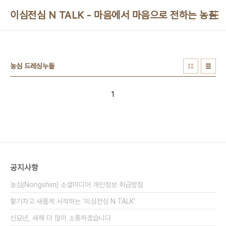
본문 바로가기
이심전심 N TALK - 마음에서 마음으로 전하는 농심 
농심 드레싱누들
1
공지사항
농심(Nongshim) 소셜미디어 개인정보 취급방침
활기차고 새롭게 시작하는 '이심전심 N TALK'
신묘년, 새해 더 많이 소통하겠습니다