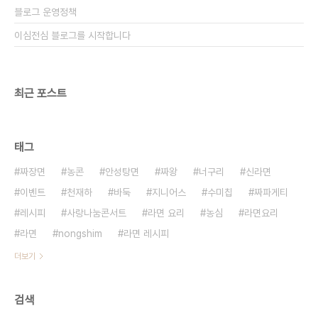
블로그 운영정책
이심전심 블로그를 시작합니다
최근 포스트
태그
짜장면
농콘
안성탕면
짜왕
너구리
신라면
이벤트
천재하
바둑
지니어스
수미칩
짜파게티
레시피
사랑나눔콘서트
라면 요리
농심
라면요리
라면
nongshim
라면 레시피
더보기
검색