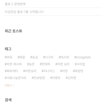
블로그 운영정책
이심전심 블로그를 시작합니다
최근 포스트
태그
바둑
짜왕
농심
너구리
레시피
nongshim
라면 레시피
농콘
천재하
라면 요리
수미칩
짜파게티
라면요리
지니어스
라면
짜장면
사랑나눔콘서트
안성탕면
이벤트
신라면
더보기
검색