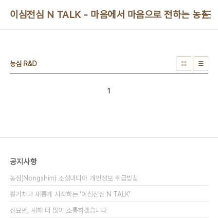
본문 바로가기
이심전심 N TALK - 마음에서 마음으로 전하는 농심 
농심 R&D
1
공지사항
농심(Nongshim) 소셜미디어 개인정보 취급방침
활기차고 새롭게 시작하는 '이심전심 N TALK'
신묘년, 새해 더 많이 소통하겠습니다