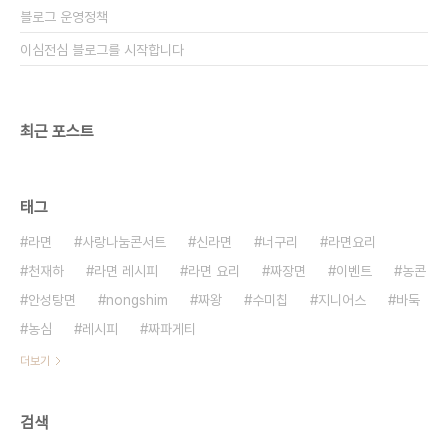
블로그 운영정책
이심전심 블로그를 시작합니다
최근 포스트
태그
라면
사랑나눔콘서트
신라면
너구리
라면요리
천재하
라면 레시피
라면 요리
짜장면
이벤트
농콘
안성탕면
nongshim
짜왕
수미칩
지니어스
바둑
농심
레시피
짜파게티
더보기
검색