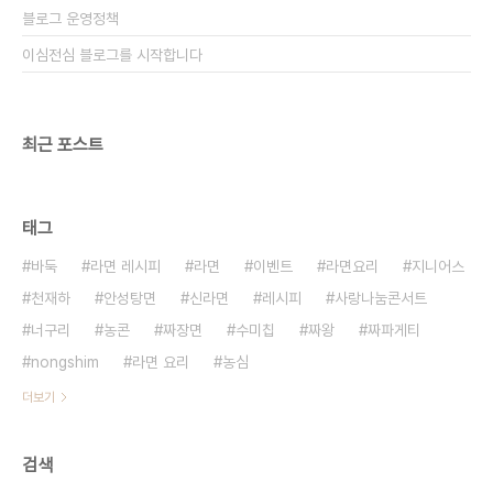
블로그 운영정책
이심전심 블로그를 시작합니다
최근 포스트
태그
바둑
라면 레시피
라면
이벤트
라면요리
지니어스
천재하
안성탕면
신라면
레시피
사랑나눔콘서트
너구리
농콘
짜장면
수미칩
짜왕
짜파게티
nongshim
라면 요리
농심
더보기
검색