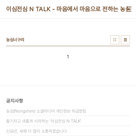
본문 바로가기
이심전심 N TALK - 마음에서 마음으로 전하는 농심 
농심너구리
1
공지사항
농심(Nongshim) 소셜미디어 개인정보 취급방침
활기차고 새롭게 시작하는 '이심전심 N TALK'
신묘년, 새해 더 많이 소통하겠습니다