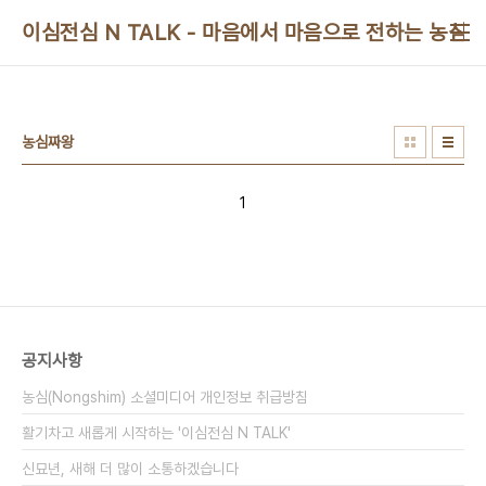
본문 바로가기
이심전심 N TALK - 마음에서 마음으로 전하는 농심 
농심짜왕
1
공지사항
농심(Nongshim) 소셜미디어 개인정보 취급방침
활기차고 새롭게 시작하는 '이심전심 N TALK'
신묘년, 새해 더 많이 소통하겠습니다