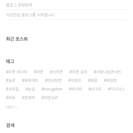
블로그 운영정책
이심전심 블로그를 시작합니다
최근 포스트
태그
라면 레시피
라면
신라면
라면 요리
사랑나눔콘서트
농콘
짜파게티
안성탕면
이벤트
짜왕
짜장면
수미칩
농심
nongshim
레시피
너구리
지니어스
바둑
천재하
라면요리
더보기
검색