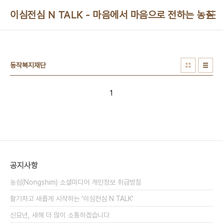
본문 바로가기
이심전심 N TALK - 마음에서 마음으로 전하는 농심 
동작복지재단
1
공지사항
농심(Nongshim) 소셜미디어 개인정보 취급방침
활기차고 새롭게 시작하는 '이심전심 N TALK'
신묘년, 새해 더 많이 소통하겠습니다