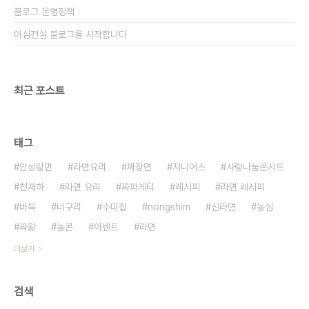
블로그 운영정책
이심전심 블로그를 시작합니다
최근 포스트
태그
안성탕면
라면요리
짜장면
지니어스
사랑나눔콘서트
천재하
라면 요리
짜파게티
레시피
라면 레시피
바둑
너구리
수미칩
nongshim
신라면
농심
짜왕
농콘
이벤트
라면
더보기
검색