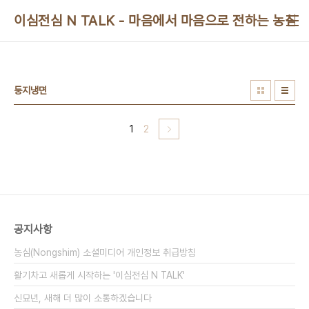
본문 바로가기
이심전심 N TALK - 마음에서 마음으로 전하는 농심 
둥지냉면
1
2
공지사항
농심(Nongshim) 소셜미디어 개인정보 취급방침
활기차고 새롭게 시작하는 '이심전심 N TALK'
신묘년, 새해 더 많이 소통하겠습니다