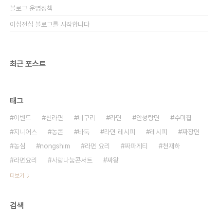
블로그 운영정책
이심전심 블로그를 시작합니다
최근 포스트
태그
이벤트
신라면
너구리
라면
안성탕면
수미칩
지니어스
농콘
바둑
라면 레시피
레시피
짜장면
농심
nongshim
라면 요리
짜파게티
천재하
라면요리
사랑나눔콘서트
짜왕
더보기
검색