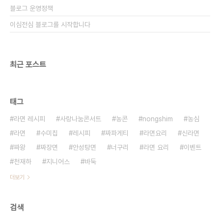
블로그 운영정책
이심전심 블로그를 시작합니다
최근 포스트
태그
라면 레시피
사랑나눔콘서트
농콘
nongshim
농심
라면
수미칩
레시피
짜파게티
라면요리
신라면
짜왕
짜장면
안성탕면
너구리
라면 요리
이벤트
천재하
지니어스
바둑
더보기
검색