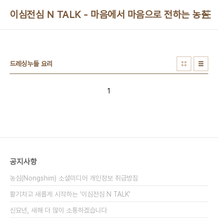
본문 바로가기
이심전심 N TALK - 마음에서 마음으로 전하는 농심 
드레싱누들 요리
1
공지사항
농심(Nongshim) 소셜미디어 개인정보 취급방침
활기차고 새롭게 시작하는 '이심전심 N TALK'
신묘년, 새해 더 많이 소통하겠습니다