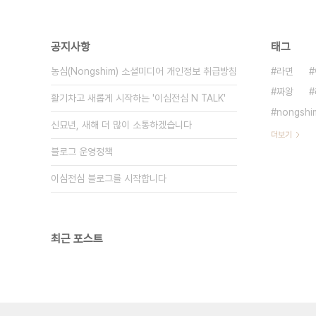
공지사항
태그
농심(Nongshim) 소셜미디어 개인정보 취급방침
라면
짜왕
활기차고 새롭게 시작하는 '이심전심 N TALK'
nongshi
신묘년, 새해 더 많이 소통하겠습니다
더보기
블로그 운영정책
이심전심 블로그를 시작합니다
최근 포스트