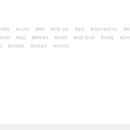
이벤트
너구리
바둑
라면 요리
농콘
사랑나눔콘서트
짜
레시피
농심
짜파게티
천재하
라면 레시피
수미칩
신라
m
안성탕면
라면요리
지니어스