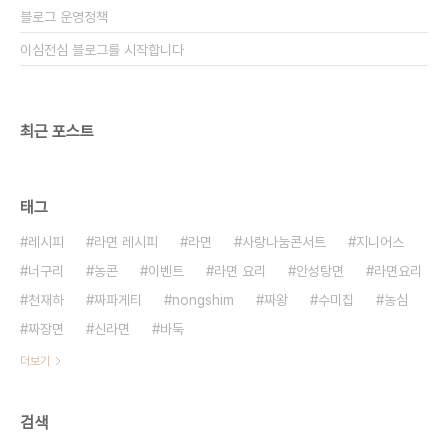
블로그 운영정책
이심전심 블로그를 시작합니다
최근 포스트
태그
레시피
라면 레시피
라면
사랑나눔콘서트
지니어스
너구리
농콘
이벤트
라면 요리
안성탕면
라면요리
천재하
짜파게티
nongshim
짜왕
수미칩
농심
짜장면
신라면
바둑
더보기
검색