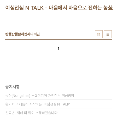
본문 바로가기
이심전심 N TALK - 마음에서 마음으로 전하는 농심 
란플랍플람하쩻싸다버딘
1
공지사항
농심(Nongshim) 소셜미디어 개인정보 취급방침
활기차고 새롭게 시작하는 '이심전심 N TALK'
신묘년, 새해 더 많이 소통하겠습니다