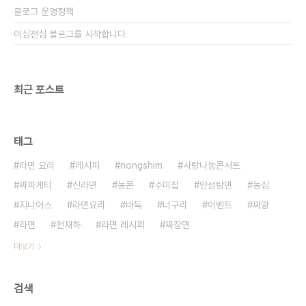
블로그 운영정책
이심전심 블로그를 시작합니다
최근 포스트
태그
라면 요리
레시피
nongshim
사랑나눔콘서트
짜파게티
신라면
농콘
수미칩
안성탕면
농심
지니어스
라면요리
바둑
너구리
이벤트
짜왕
라면
천재하
라면 레시피
짜장면
더보기
검색