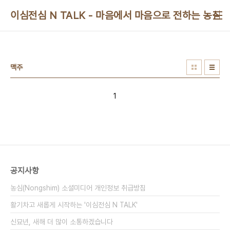
본문 바로가기
이심전심 N TALK - 마음에서 마음으로 전하는 농심 
맥주
1
공지사항
농심(Nongshim) 소셜미디어 개인정보 취급방침
활기차고 새롭게 시작하는 '이심전심 N TALK'
신묘년, 새해 더 많이 소통하겠습니다