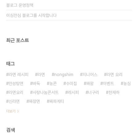
블로그 운영정책
이심전심 블로그를 시작합니다
최근 포스트
태그
라면 레시피
라면
nongshim
지니어스
라면 요리
안성탕면
바둑
농콘
수미칩
짜왕
이벤트
농심
라면요리
사랑나눔콘서트
레시피
너구리
천재하
신라면
짜장면
짜파게티
더보기
검색