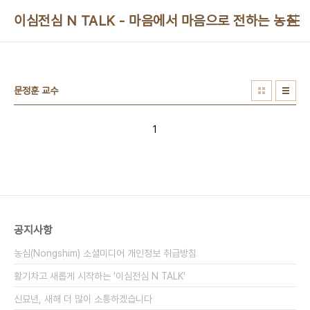
본문 바로가기
이심전심 N TALK - 마음에서 마음으로 전하는 농심 
문정훈 교수
1
공지사항
농심(Nongshim) 소셜미디어 개인정보 취급방침
활기차고 새롭게 시작하는 '이심전심 N TALK'
신묘년, 새해 더 많이 소통하겠습니다