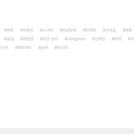
바둑
이벤트
너구리
안성탕면
천재하
수미칩
짜왕
농심
짜장면
라면 요리
nongshim
신라면
라면
라
콘서트
짜파게티
농콘
레시피