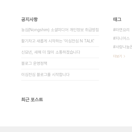
공지사항
태그
농심(Nongshim) 소셜미디어 개인정보 취급방침
라면요리
지니어스
활기차고 새롭게 시작하는 '이심전심 N TALK'
사랑나눔
신묘년, 새해 더 많이 소통하겠습니다
더보기
블로그 운영정책
이심전심 블로그를 시작합니다
최근 포스트