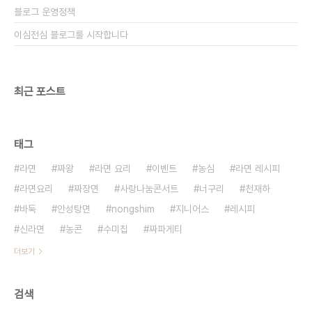
블로그 운영정책
이심전심 블로그를 시작합니다
최근 포스트
태그
라면
짜왕
라면 요리
이벤트
농심
라면 레시피
라면요리
짜장면
사랑나눔콘서트
너구리
천재하
바둑
안성탕면
nongshim
지니어스
레시피
신라면
농콘
수미칩
짜파게티
더보기
검색