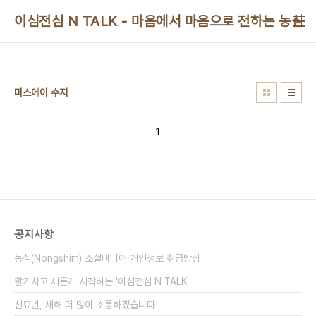
본문 바로가기
이심전심 N TALK - 마음에서 마음으로 전하는 농심 
미스에이 수지
1
공지사항
농심(Nongshim) 소셜미디어 개인정보 취급방침
활기차고 새롭게 시작하는 '이심전심 N TALK'
신묘년, 새해 더 많이 소통하겠습니다