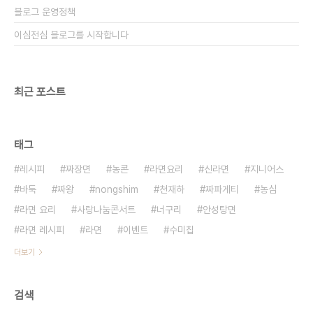
블로그 운영정책
이심전심 블로그를 시작합니다
최근 포스트
태그
레시피
짜장면
농콘
라면요리
신라면
지니어스
바둑
짜왕
nongshim
천재하
짜파게티
농심
라면 요리
사랑나눔콘서트
너구리
안성탕면
라면 레시피
라면
이벤트
수미칩
더보기
검색