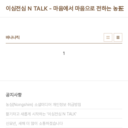
본문 바로가기
이심전심 N TALK - 마음에서 마음으로 전하는 농심 
바나나킥
1
공지사항
농심(Nongshim) 소셜미디어 개인정보 취급방침
활기차고 새롭게 시작하는 '이심전심 N TALK'
신묘년, 새해 더 많이 소통하겠습니다