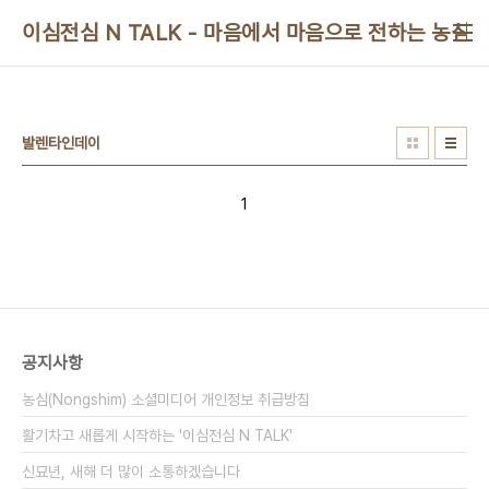
본문 바로가기
이심전심 N TALK - 마음에서 마음으로 전하는 농심 
발렌타인데이
1
공지사항
농심(Nongshim) 소셜미디어 개인정보 취급방침
활기차고 새롭게 시작하는 '이심전심 N TALK'
신묘년, 새해 더 많이 소통하겠습니다