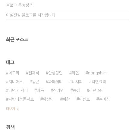
블로그 운영정책
이심전심 블로그를 시작합니다
최근 포스트
태그
너구리
천재하
안성탕면
라면
nongshim
지니어스
농콘
짜파게티
레시피
라면요리
라면 레시피
바둑
신라면
농심
라면 요리
사랑나눔콘서트
짜장면
짜왕
이벤트
수미칩
더보기
검색