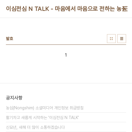
본문 바로가기
이심전심 N TALK - 마음에서 마음으로 전하는 농심 
발효
1
공지사항
농심(Nongshim) 소셜미디어 개인정보 취급방침
활기차고 새롭게 시작하는 '이심전심 N TALK'
신묘년, 새해 더 많이 소통하겠습니다