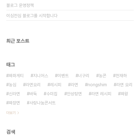
블로그 운영정책
이심전심 블로그를 시작합니다
최근 포스트
태그
짜파게티
지니어스
이벤트
너구리
농콘
천재하
농심
라면요리
레시피
라면
nongshim
라면 요리
신라면
바둑
수미칩
안성탕면
라면 레시피
짜왕
짜장면
사랑나눔콘서트
더보기
검색