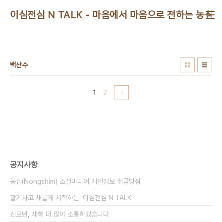
본문 바로가기
이심전심 N TALK - 마음에서 마음으로 전하는 농심 
백산수
1
2
공지사항
농심(Nongshim) 소셜미디어 개인정보 취급방침
활기차고 새롭게 시작하는 '이심전심 N TALK'
신묘년, 새해 더 많이 소통하겠습니다