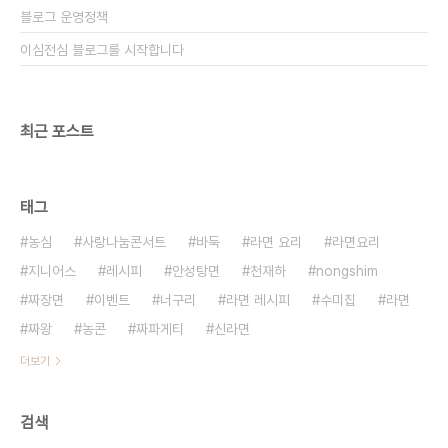
블로그 운영정책
이심전심 블로그를 시작합니다
최근 포스트
태그
농심
사랑나눔콘서트
바둑
라면 요리
라면요리
지니어스
레시피
안성탕면
천재하
nongshim
짜장면
이벤트
너구리
라면 레시피
수미칩
라면
짜왕
농콘
짜파게티
신라면
더보기
검색