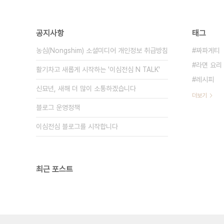
공지사항
태그
농심(Nongshim) 소셜미디어 개인정보 취급방침
짜파게티
라면 요리
활기차고 새롭게 시작하는 '이심전심 N TALK'
레시피
신묘년, 새해 더 많이 소통하겠습니다
더보기
블로그 운영정책
이심전심 블로그를 시작합니다
최근 포스트