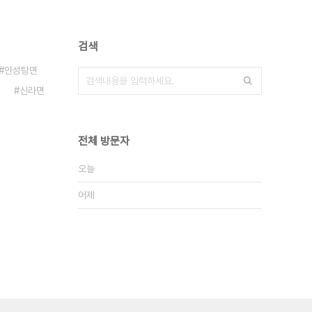
검색
안성탕면
신라면
전체 방문자
오늘
어제