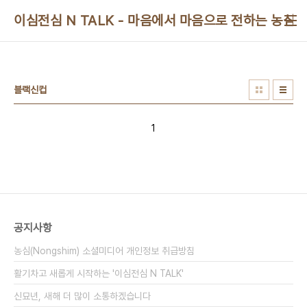
본문 바로가기
이심전심 N TALK - 마음에서 마음으로 전하는 농심 
블랙신컵
1
공지사항
농심(Nongshim) 소셜미디어 개인정보 취급방침
활기차고 새롭게 시작하는 '이심전심 N TALK'
신묘년, 새해 더 많이 소통하겠습니다