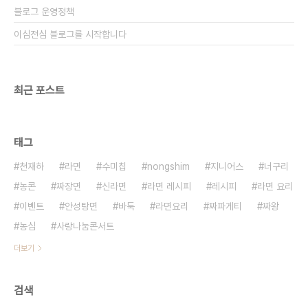
블로그 운영정책
이심전심 블로그를 시작합니다
최근 포스트
태그
천재하
라면
수미칩
nongshim
지니어스
너구리
농콘
짜장면
신라면
라면 레시피
레시피
라면 요리
이벤트
안성탕면
바둑
라면요리
짜파게티
짜왕
농심
사랑나눔콘서트
더보기
검색