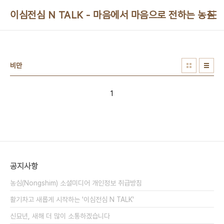
본문 바로가기
이심전심 N TALK - 마음에서 마음으로 전하는 농심 
비만
1
공지사항
농심(Nongshim) 소셜미디어 개인정보 취급방침
활기차고 새롭게 시작하는 '이심전심 N TALK'
신묘년, 새해 더 많이 소통하겠습니다