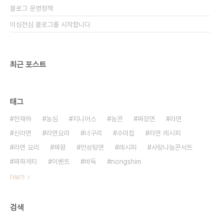
블로그 운영정책
이심전심 블로그를 시작합니다
최근 포스트
태그
천재하
농심
지니어스
농콘
짜장면
라면
신라면
라면요리
너구리
수미칩
라면 레시피
라면 요리
짜왕
안성탕면
레시피
사랑나눔콘서트
짜파게티
이벤트
바둑
nongshim
더보기
검색