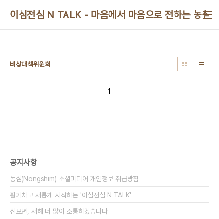
본문 바로가기
이심전심 N TALK - 마음에서 마음으로 전하는 농심 
비상대책위원회
1
공지사항
농심(Nongshim) 소셜미디어 개인정보 취급방침
활기차고 새롭게 시작하는 '이심전심 N TALK'
신묘년, 새해 더 많이 소통하겠습니다