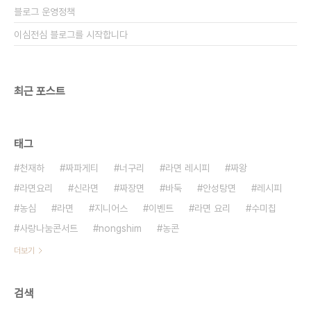
블로그 운영정책
이심전심 블로그를 시작합니다
최근 포스트
태그
천재하
짜파게티
너구리
라면 레시피
짜왕
라면요리
신라면
짜장면
바둑
안성탕면
레시피
농심
라면
지니어스
이벤트
라면 요리
수미칩
사랑나눔콘서트
nongshim
농콘
더보기
검색