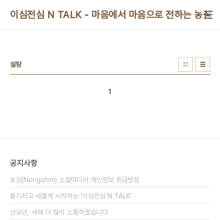
본문 바로가기
이심전심 N TALK - 마음에서 마음으로 전하는 농심 
설탕
1
공지사항
농심(Nongshim) 소셜미디어 개인정보 취급방침
활기차고 새롭게 시작하는 '이심전심 N TALK'
신묘년, 새해 더 많이 소통하겠습니다