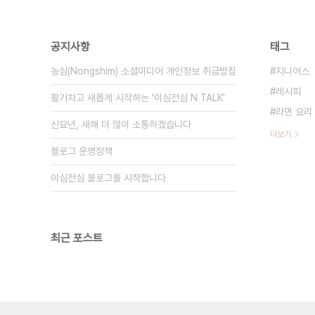
공지사항
태그
농심(Nongshim) 소셜미디어 개인정보 취급방침
지니어스
레시피
활기차고 새롭게 시작하는 '이심전심 N TALK'
라면 요리
신묘년, 새해 더 많이 소통하겠습니다
더보기
블로그 운영정책
이심전심 블로그를 시작합니다
최근 포스트