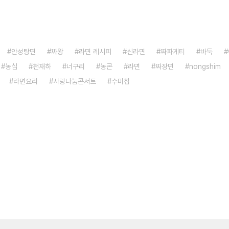
안성탕면
짜왕
라면 레시피
신라면
짜파게티
바둑
농심
천재하
너구리
농콘
라면
짜장면
nongshim
라면요리
사랑나눔콘서트
수미칩